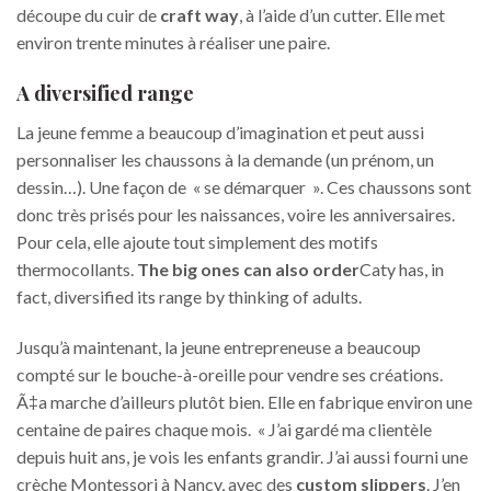
découpe du cuir de
craft way
, à l’aide d’un cutter. Elle met
environ trente minutes à réaliser une paire.
A diversified range
La jeune femme a beaucoup d’imagination et peut aussi
personnaliser les chaussons à la demande (un prénom, un
dessin…). Une façon de « se démarquer ». Ces chaussons sont
donc très prisés pour les naissances, voire les anniversaires.
Pour cela, elle ajoute tout simplement des motifs
thermocollants.
The big ones can also order
Caty has, in
fact, diversified its range by thinking of adults.
Jusqu’à maintenant, la jeune entrepreneuse a beaucoup
compté sur le bouche-à-oreille pour vendre ses créations.
Ã‡a marche d’ailleurs plutôt bien. Elle en fabrique environ une
centaine de paires chaque mois. « J’ai gardé ma clientèle
depuis huit ans, je vois les enfants grandir. J’ai aussi fourni une
crèche Montessori à Nancy, avec des
custom slippers
. J’en