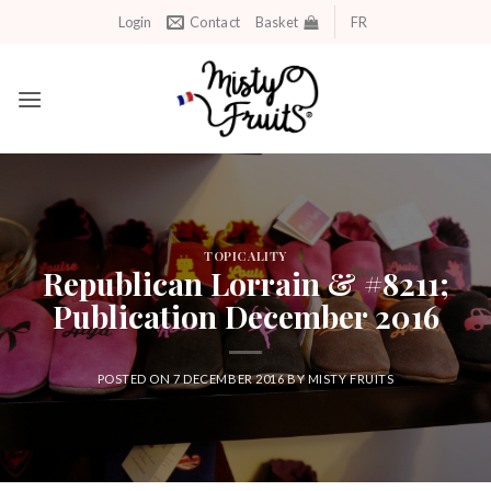
Skip
Login
Contact
Basket
FR
to
content
TOPICALITY
Republican Lorrain & #8211;
Publication December 2016
POSTED ON
7 DECEMBER 2016
BY
MISTY FRUITS