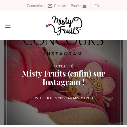
Aller
Connexion
Contact
Panier
EN
au
contenu
ACTUALITÉ
Misty Fruits (enfin) sur
Instagram !
POSTÉ LE
8 JUIN 2017
PAR
MISTY FRUITS