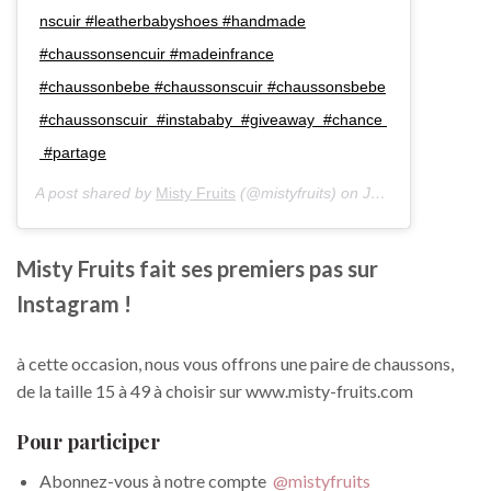
nscuir #leatherbabyshoes #handmade
#chaussonsencuir #madeinfrance
#chaussonbebe #chaussonscuir #chaussonsbebe
#chaussonscuir #instababy #giveaway #chance
#partage
A post shared by
Misty Fruits
(@mistyfruits) on
Jun 8, 2017 at 3:51am PDT
Misty Fruits fait ses premiers pas sur
Instagram !
à cette occasion, nous vous offrons une paire de chaussons,
de la taille 15 à 49 à choisir sur www.misty-fruits.com
Pour participer
Abonnez-vous à notre compte
@mistyfruits