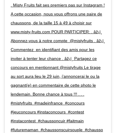
. Misty Fruits fait ses premiers pas sur Instagram !
A cette occasion, nous vous offrons une paire de
chaussons, de la taille 15 à 49 à choisir sur
www.misty-fruits.com POUR PARTICIPER: . âž¡ï¸
Abonnez-vous à notre compte @mistyfruits . âž¡ï¸
Commentez en identifiant des amis pour les
inviter à tenter leur chance . âž¡ï¸ Partagez ce
concours en mentionnant @mistyfruits Le tirage
au sort aura lieu le 29 juin, j'annoncerai le ou la
gagnant(e) en commentaire de cette photo le
lendemain. Bonne chance à tous !!! . . .
#mistyfruits #madeinfrance #concours
#jeuconcours #instaconcours #contest
#instacontest #chaussoncuir #faitmain
#futuremaman #chaussonscuirsouple #chausso