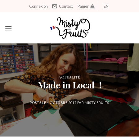
Aller
Connexion
Contact
Panier
EN
au
contenu
ACTUALITÉ
Made in Local !
POSTÉ LE
4 OCTOBRE 2017
PAR
MISTY FRUITS