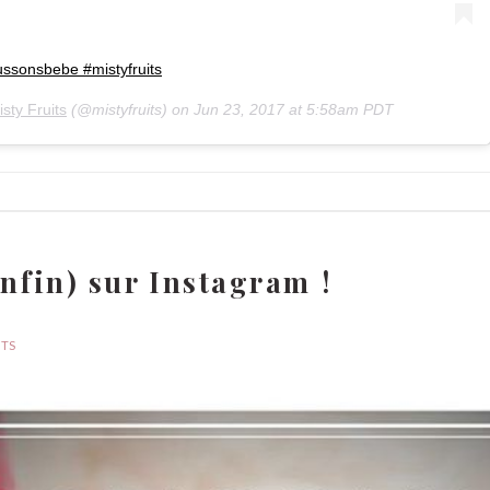
ussonsbebe #mistyfruits
isty Fruits
(@mistyfruits) on
Jun 23, 2017 at 5:58am PDT
enfin) sur Instagram !
ITS