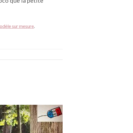
oco que la petite
dèle sur mesure
.