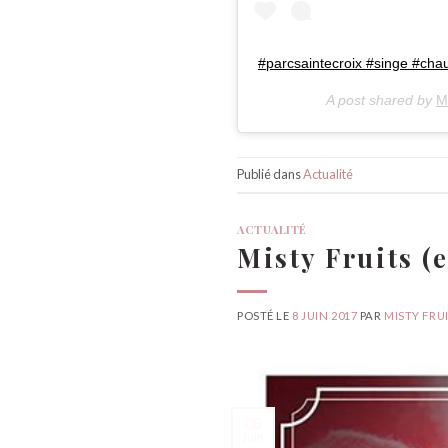
#parcsaintecroix #singe #cha
A post shared by
M
Publié dans
Actualité
ACTUALITÉ
Misty Fruits (
POSTÉ LE
8 JUIN 2017
PAR
MISTY FRU
08
Juin