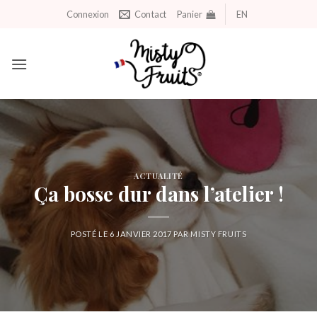
Aller
Connexion
Contact
Panier
EN
au
contenu
ACTUALITÉ
Ça bosse dur dans l’atelier !
POSTÉ LE
6 JANVIER 2017
PAR
MISTY FRUITS