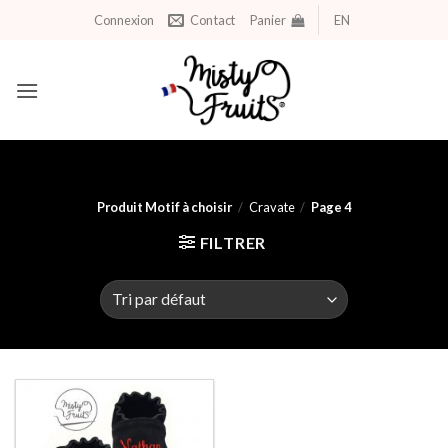
Aller
Connexion
Contact
Panier
EN
au
contenu
Produit Motif à choisir
/
Cravate
/
Page 4
FILTRER