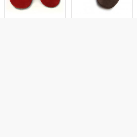
Prénom: Cerise-Citron
Prénom : Choco-Orange
Prénom Pistache-
Prénom: Bleu-Cerise
Framboise