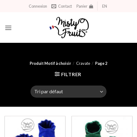
Aller
Connexion
Contact
Panier
EN
au
contenu
Produit Motif à choisir
/
Cravate
/
Page 2
FILTRER