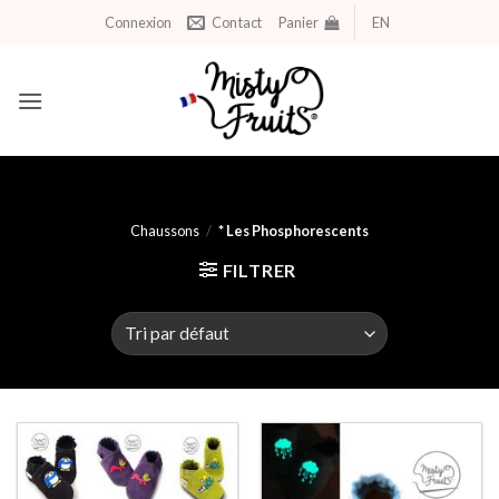
Aller
Connexion
Contact
Panier
EN
au
contenu
Chaussons
/
* Les Phosphorescents
FILTRER