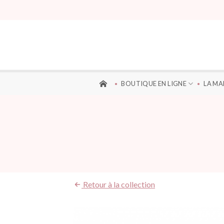
Aller
au
contenu
BOUTIQUE EN LIGNE
LA M
Retour à la collection