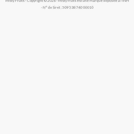
Misty Fruits - Copyright © 2026 - Misty fruits est une marque déposée à l'INPI
- N° de Siret : 509 538 740 00010