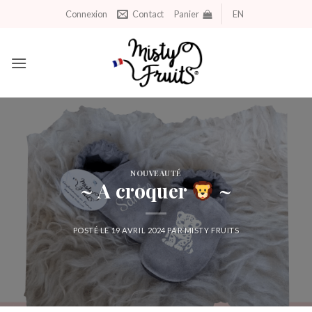
Aller
Connexion
Contact
Panier
EN
au
contenu
NOUVEAUTÉ
~ A croquer
~
POSTÉ LE
19 AVRIL 2024
PAR
MISTY FRUITS