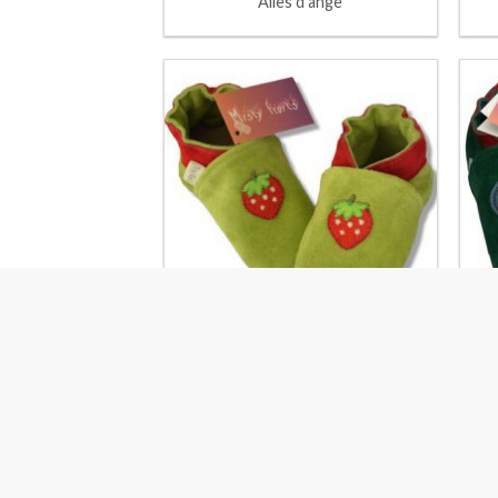
Ailes d’ange
Fraises