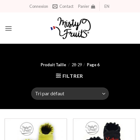
Aller
Connexion
Contact
Panier
EN
au
contenu
Produit Taille
/
28-29
/
Page 6
FILTRER