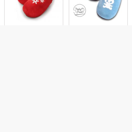
Flocons de neige
Lapin (bleu)
Funny dog
Agriculteur