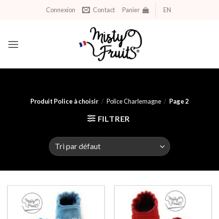
Aller
Connexion
Contact
Panier
EN
au
contenu
Produit Police à choisir
/
Police Charlemagne
/
Page 2
FILTRER