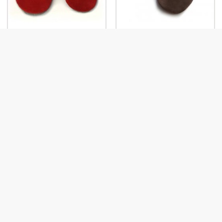
Prénom: Cerise-Citron
Prénom : Choco-Orange
Prénom Pistache-
Prénom: Bleu-Cerise
Framboise