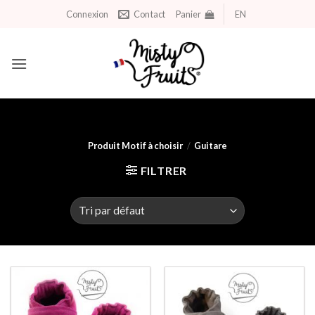
Aller
Connexion
Contact
Panier
EN
au
contenu
Produit Motif à choisir
/
Guitare
FILTRER