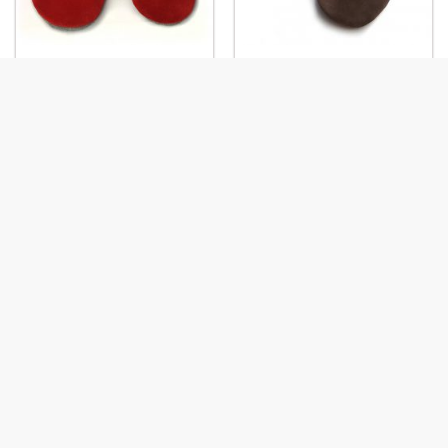
Prénom: Cerise-Citron
Prénom : Choco-Orange
Prénom Pistache-
Prénom: Bleu-Cerise
Framboise