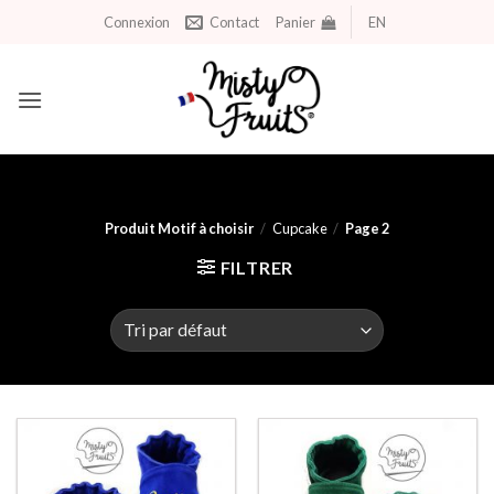
Aller
Connexion
Contact
Panier
EN
au
contenu
Produit Motif à choisir
/
Cupcake
/
Page 2
FILTRER