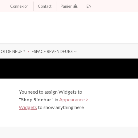
Connexion
Contact
Panier
EN
OI DE NEUF ?
ESPACE REVENDEURS
You need to assign Widgets to
"Shop Sidebar"
in
Appearance >
Widgets
to show anything here