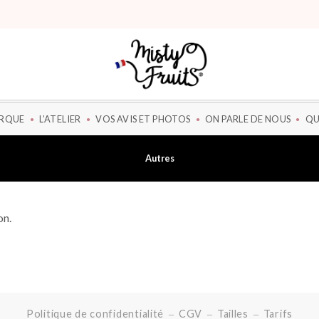
ARQUE
L’ATELIER
VOS AVIS ET PHOTOS
ON PARLE DE NOUS
QU
Autres
on.
Politique de confidentialité
CGV
Tailles
Tarifs