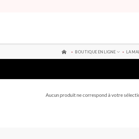
Aller
au
contenu
BOUTIQUE EN LIGNE
LA M
Aucun produit ne correspond à votre sélecti