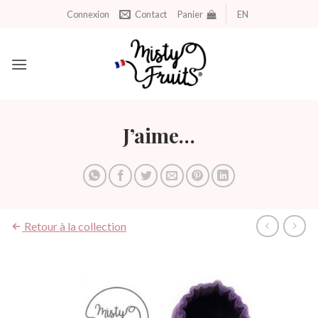
Aller
Connexion
Contact
Panier
EN
au
contenu
J’aime…
Retour à la collection