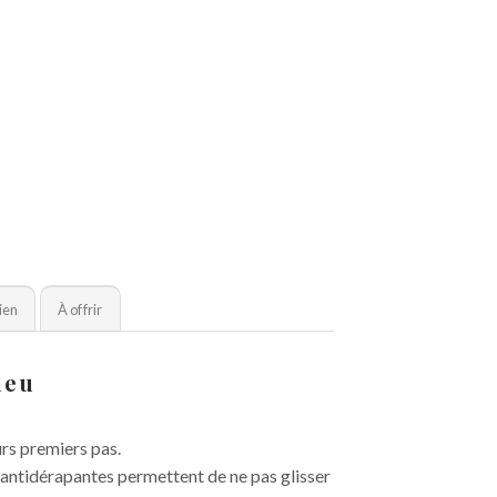
ien
À offrir
leu
urs premiers pas.
es antidérapantes permettent de ne pas glisser