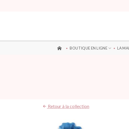
Aller
au
contenu
BOUTIQUE EN LIGNE
LA M
Retour à la collection