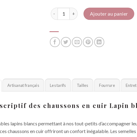
quantité de Lapin (bleu)
Ajouter au panier
Artisanat français
Les tarifs
Tailles
Fourrure
Entret
scriptif des chaussons en cuir Lapin b
rables lapins blancs permettant à nos tout-petits d’accompagner le
e, ces chaussons en cuir offriront un confort inégalable. Les semell